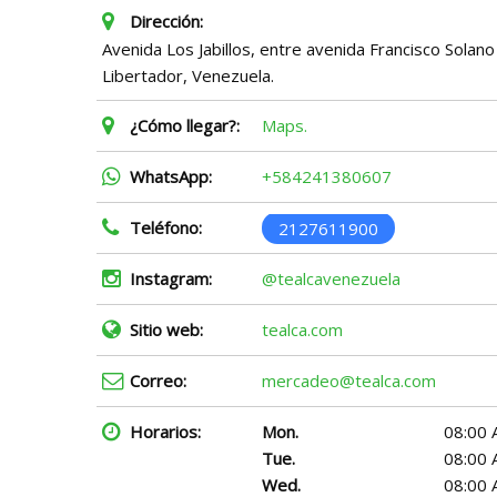
Dirección:
Avenida Los Jabillos, entre avenida Francisco Solan
Libertador, Venezuela.
¿Cómo llegar?:
Maps.
WhatsApp:
+584241380607
Teléfono:
2127611900
Instagram:
@tealcavenezuela
Sitio web:
tealca.com
Correo:
mercadeo@tealca.com
Horarios:
Mon.
08:00 
Tue.
08:00 
Wed.
08:00 