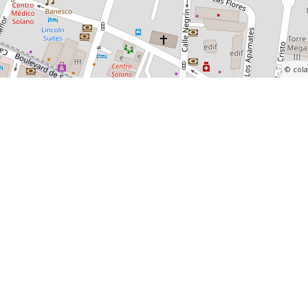
, ©
col