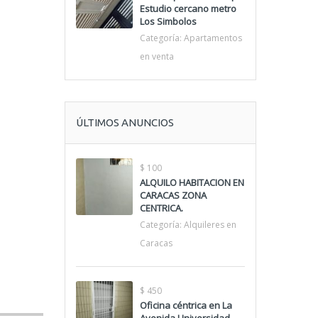
Estudio cercano metro
Los Simbolos
Categoría:
Apartamentos
en venta
ÚLTIMOS ANUNCIOS
$ 100
ALQUILO HABITACION EN
CARACAS ZONA
CENTRICA.
Categoría:
Alquileres en
Caracas
$ 450
Oficina céntrica en La