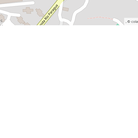
, ©
col