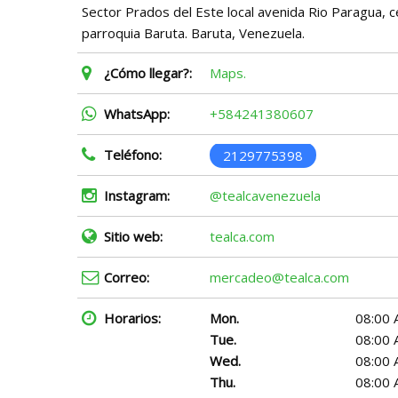
Sector Prados del Este local avenida Rio Paragua, c
parroquia Baruta. Baruta, Venezuela.
¿Cómo llegar?:
Maps.
WhatsApp:
+584241380607
Teléfono:
2129775398
Instagram:
@tealcavenezuela
Sitio web:
tealca.com
Correo:
mercadeo@tealca.com
Horarios:
Mon.
08:00 
Tue.
08:00 
Wed.
08:00 
Thu.
08:00 