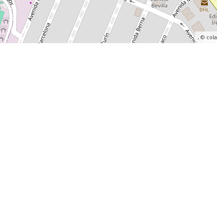
, ©
col