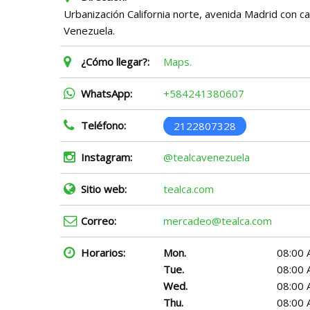
Urbanización California norte, avenida Madrid con cal
Venezuela.
¿Cómo llegar?:
Maps.
WhatsApp:
+584241380607
Teléfono:
2122807328
Instagram:
@tealcavenezuela
Sitio web:
tealca.com
Correo:
mercadeo@tealca.com
Horarios:
Mon.
08:00 
Tue.
08:00 
Wed.
08:00 
Thu.
08:00 