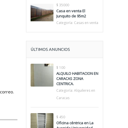
$ 35000
Casa en venta El
Junquito de 95m2
Categoría:
Casas en venta
ÚLTIMOS ANUNCIOS
$ 100
ALQUILO HABITACION EN
CARACAS ZONA
CENTRICA.
Categoría:
Alquileres en
 correo.
Caracas
$ 450
Oficina céntrica en La