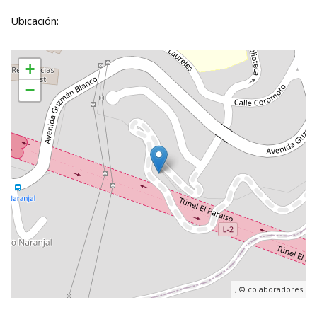
Ubicación:
+
−
, ©
colaboradores