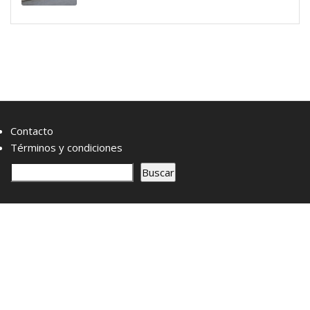
Contacto
Términos y condiciones
B
Buscar
u
s
c
a
r