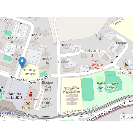
, ©
col