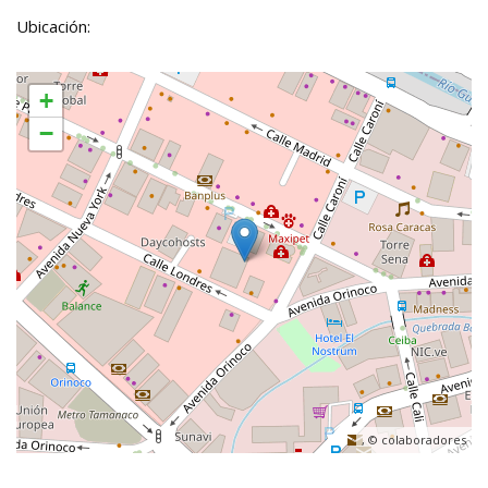
Ubicación:
+
−
, ©
colaboradores