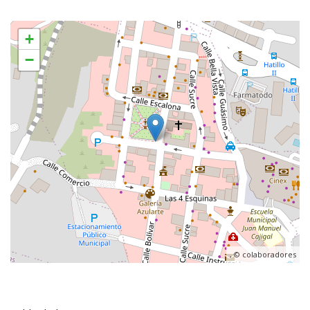
+
−
, ©
colaboradores