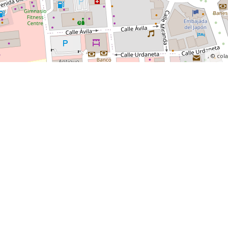
, ©
col