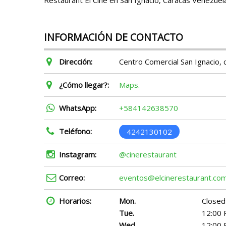
Restaurant El Cine en San Ignacio, Caracas Venezuel
INFORMACIÓN DE CONTACTO
Dirección:
Centro Comercial San Ignacio, c
¿Cómo llegar?:
Maps.
WhatsApp:
+584142638570
Teléfono:
4242130102
Instagram:
@cinerestaurant
Correo:
eventos@elcinerestaurant.co
Horarios:
Mon.
Closed
Tue.
12:00 
Wed.
12:00 