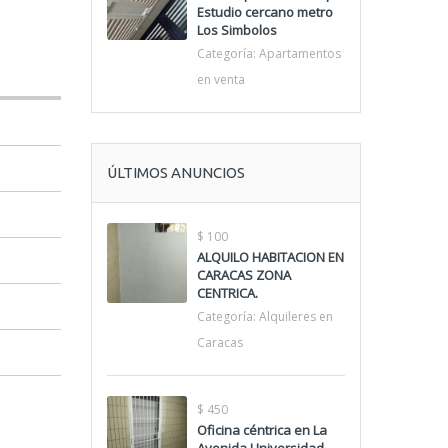
Estudio cercano metro
Los Simbolos
Categoría:
Apartamentos
en venta
ÚLTIMOS ANUNCIOS
$ 100
ALQUILO HABITACION EN
CARACAS ZONA
CENTRICA.
Categoría:
Alquileres en
Caracas
$ 450
Oficina céntrica en La