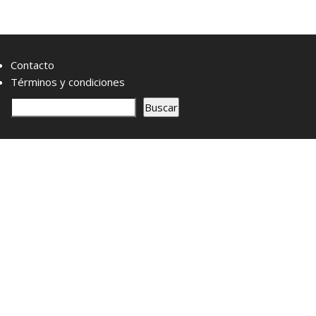
Contacto
Términos y condiciones
B
Buscar
u
s
c
a
r