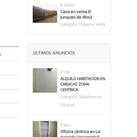
$ 35000
Casa en venta El
Junquito de 95m2
Categoría:
Casas en venta
ÚLTIMOS ANUNCIOS
.
$ 100
ALQUILO HABITACION EN
CARACAS ZONA
CENTRICA.
Categoría:
Alquileres en
Caracas
$ 450
Oficina céntrica en La