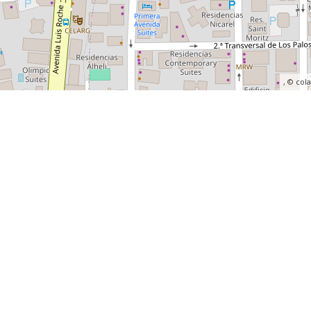
, ©
col