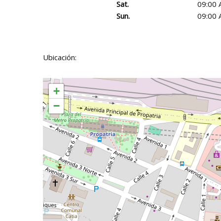
Sat.
09:00 
Sun.
09:00 
Ubicación:
+
−