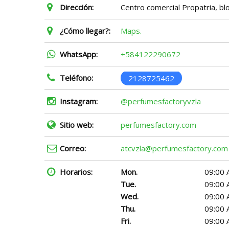
Dirección:
Centro comercial Propatria, blo
¿Cómo llegar?:
Maps.
WhatsApp:
+584122290672
Teléfono:
2128725462
Instagram:
@perfumesfactoryvzla
Sitio web:
perfumesfactory.com
Correo:
atcvzla@perfumesfactory.com
Horarios:
Mon.
09:00 
Tue.
09:00 
Wed.
09:00 
Thu.
09:00 
Fri.
09:00 