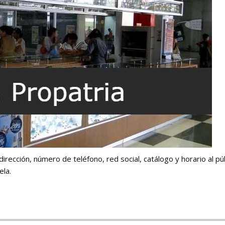
irección, número de teléfono, red social, catálogo y horario al pú
ela.