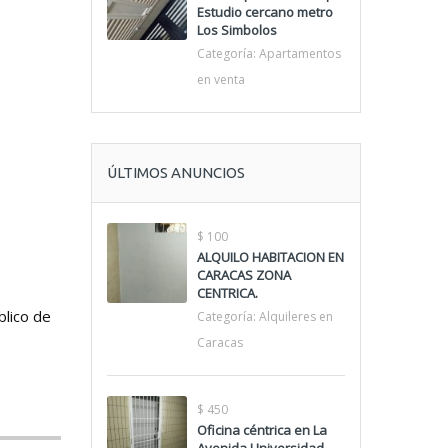
Estudio cercano metro
Los Simbolos
Categoría:
Apartamentos
en venta
ÚLTIMOS ANUNCIOS
$ 100
ALQUILO HABITACION EN
CARACAS ZONA
CENTRICA.
blico de
Categoría:
Alquileres en
Caracas
$ 450
Oficina céntrica en La