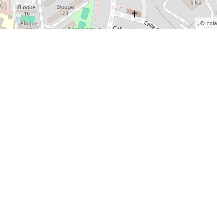
, ©
col