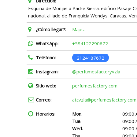
Dirección:
Esquina de Monjas a Padre Sierra. edificio Pasaje Ca
nacional, al lado de Franquicia Wendys. Caracas, Ven
¿Cómo llegar?:
Maps.
WhatsApp:
+584122290672
Teléfono:
2124187672
Instagram:
@perfumesfactoryvzla
Sitio web:
perfumesfactory.com
Correo:
atcvzla@perfumesfactory.com
Horarios:
Mon.
09:00 
Tue.
09:00 
Wed.
09:00 
Thu.
09:00 