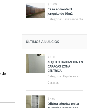
$ 35000
Casa en venta El
Junquito de 95m2
Categoría:
Casas en venta
ÚLTIMOS ANUNCIOS
$ 100
ALQUILO HABITACION EN
CARACAS ZONA
CENTRICA.
o de
Categoría:
Alquileres en
Caracas
$ 450
Oficina céntrica en La