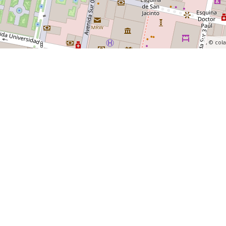
, ©
col