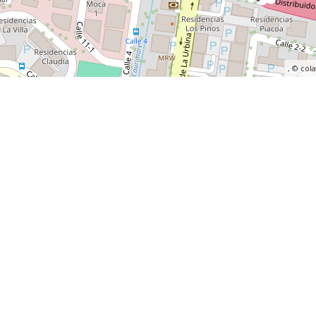
, ©
col