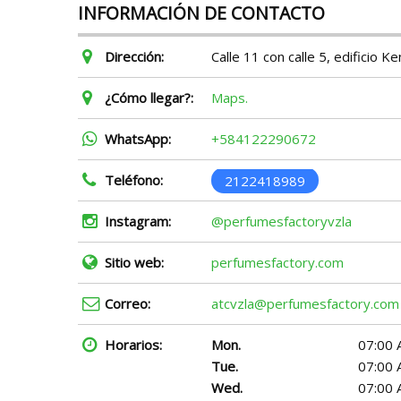
INFORMACIÓN DE CONTACTO
Dirección:
Calle 11 con calle 5, edificio K
¿Cómo llegar?:
Maps.
WhatsApp:
+584122290672
Teléfono:
2122418989
Instagram:
@perfumesfactoryvzla
Sitio web:
perfumesfactory.com
Correo:
atcvzla@perfumesfactory.com
Horarios:
Mon.
07:00 
Tue.
07:00 
Wed.
07:00 