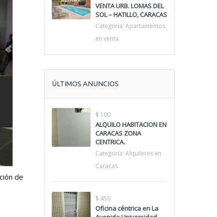
VENTA URB. LOMAS DEL
SOL – HATILLO, CARACAS
Categoría:
Apartamentos
en venta
ÚLTIMOS ANUNCIOS
$ 100
ALQUILO HABITACION EN
CARACAS ZONA
CENTRICA.
Categoría:
Alquileres en
Caracas
cción de
$ 450
Oficina céntrica en La