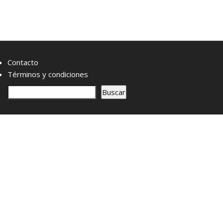
Contacto
Términos y condiciones
B
Buscar
u
s
c
a
r