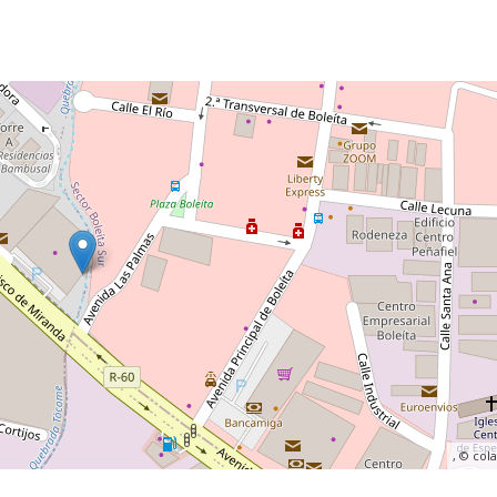
, ©
col