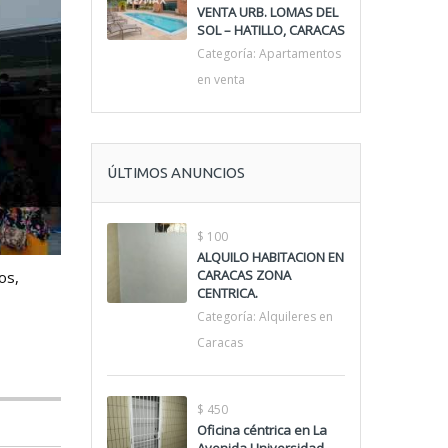
VENTA URB. LOMAS DEL
SOL – HATILLO, CARACAS
Categoría:
Apartamentos
en venta
ÚLTIMOS ANUNCIOS
$ 100
ALQUILO HABITACION EN
CARACAS ZONA
os,
CENTRICA.
Categoría:
Alquileres en
Caracas
$ 450
Oficina céntrica en La