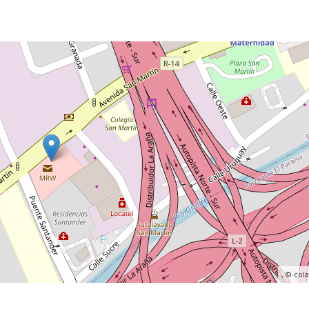
, ©
col