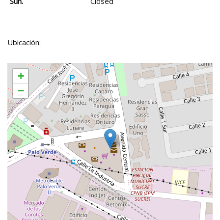
Sun.
Closed
Ubicación:
+
−