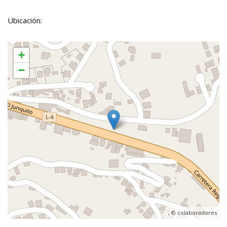
Ubicación:
+
−
, ©
colaboradores