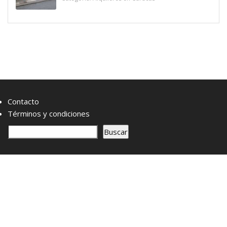
Contacto
Términos y condiciones
B
Buscar
u
s
c
a
r