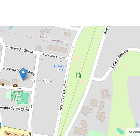
, ©
col