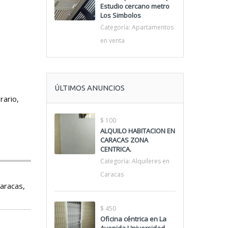
Estudio cercano metro
Los Simbolos
Categoría:
Apartamentos
en venta
ÚLTIMOS ANUNCIOS
rario,
$ 100
ALQUILO HABITACION EN
CARACAS ZONA
CENTRICA.
Categoría:
Alquileres en
Caracas
aracas,
$ 450
Oficina céntrica en La