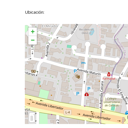
Ubicación:
+
−