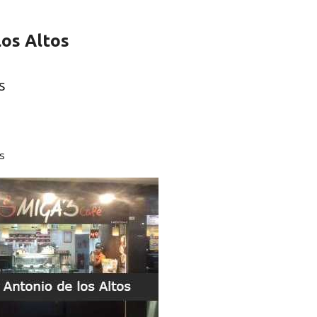
los Altos
s
os