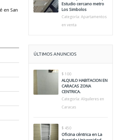
Estudio cercano metro
é en San
Los Simbolos
Categoría:
Apartamentos
en venta
ÚLTIMOS ANUNCIOS
$ 100
ALQUILO HABITACION EN
CARACAS ZONA
CENTRICA.
Categoría:
Alquileres en
Caracas
$ 450
Oficina céntrica en La