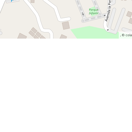
, ©
col