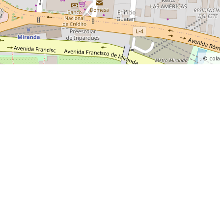
, ©
col