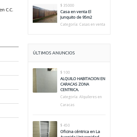
$ 35000
en C.C.
Casa en venta El
Junquito de 95m2
Categoría:
Casas en venta
ÚLTIMOS ANUNCIOS
$ 100
ALQUILO HABITACION EN
CARACAS ZONA
CENTRICA.
Categoría:
Alquileres en
Caracas
$ 450
Oficina céntrica en La