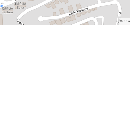
, ©
col