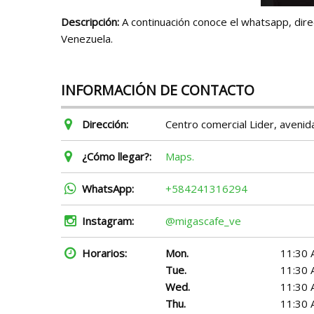
Descripción:
A continuación conoce el whatsapp, direc
Venezuela.
INFORMACIÓN DE CONTACTO
Dirección:
Centro comercial Lider, avenid
¿Cómo llegar?:
Maps.
WhatsApp:
+584241316294
Instagram:
@migascafe_ve
Horarios:
Mon.
11:30 
Tue.
11:30 
Wed.
11:30 
Thu.
11:30 