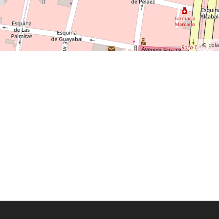
, ©
col