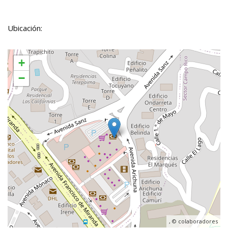
Ubicación:
+
−
, ©
colaboradores