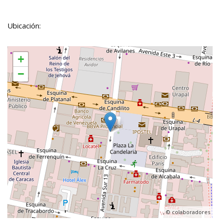
Ubicación:
+
−
, ©
colaboradores