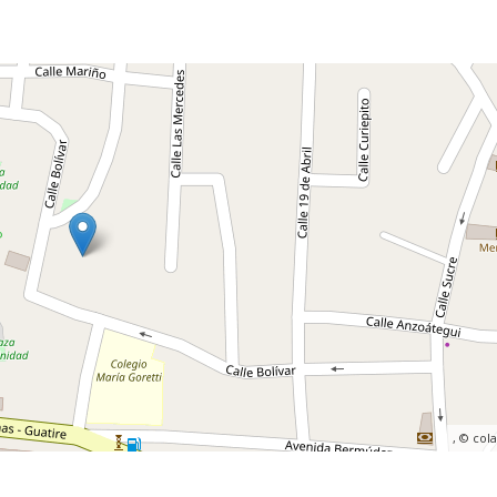
, ©
col