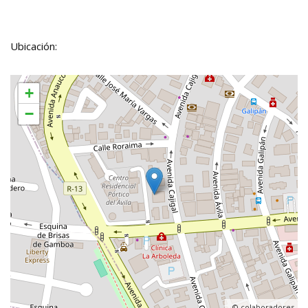
Ubicación:
+
−
, ©
colaboradores