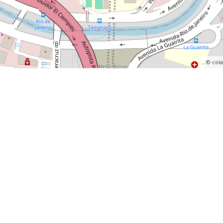
, ©
col