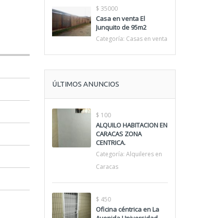
$ 35000
Casa en venta El
Junquito de 95m2
Categoría:
Casas en venta
ÚLTIMOS ANUNCIOS
$ 100
ALQUILO HABITACION EN
CARACAS ZONA
CENTRICA.
Categoría:
Alquileres en
Caracas
$ 450
Oficina céntrica en La