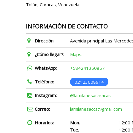
Tolón, Caracas, Venezuela.
INFORMACIÓN DE CONTACTO
Dirección:
Avenida principal Las Mercedes
¿Cómo llegar?:
Maps.
WhatsApp:
+584241350857
Teléfono:
02123008914
Instagram:
@lamilanesacaracas
Correo:
lamilanesaccs@gmail.com
Horarios:
Mon.
12:00 
Tue.
12:00 