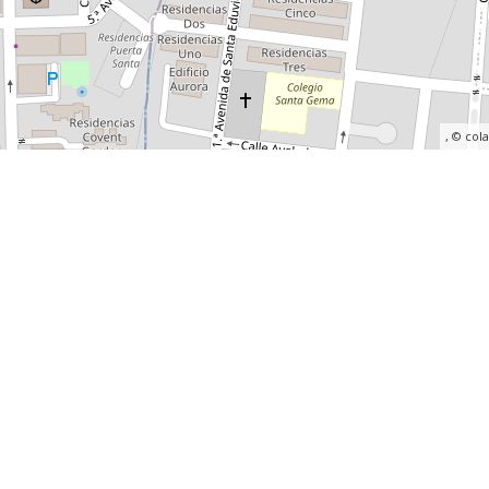
, ©
col