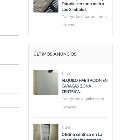
Estudio cercano metro
Los Simbolos
Categoría:
Apartamentos
en venta
ÚLTIMOS ANUNCIOS
$ 100
ALQUILO HABITACION EN
CARACAS ZONA
CENTRICA.
Categoría:
Alquileres en
Caracas
$ 450
Oficina céntrica en La