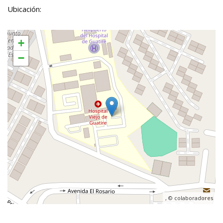
Ubicación:
+
−
, ©
colaboradores