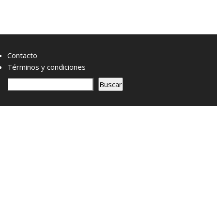
Contacto
Términos y condiciones
B
Buscar
u
s
c
a
r