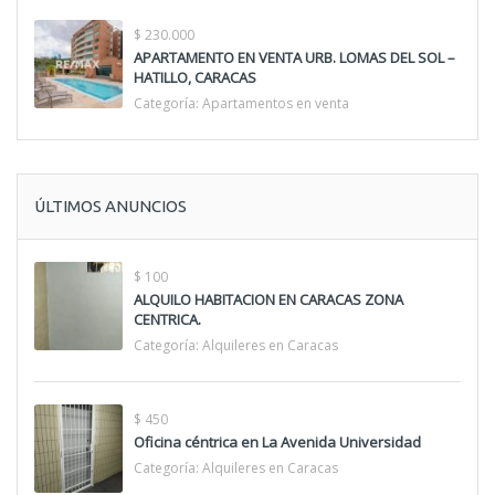
$ 230.000
APARTAMENTO EN VENTA URB. LOMAS DEL SOL –
HATILLO, CARACAS
Categoría:
Apartamentos en venta
ÚLTIMOS ANUNCIOS
$ 100
ALQUILO HABITACION EN CARACAS ZONA
CENTRICA.
Categoría:
Alquileres en Caracas
$ 450
Oficina céntrica en La Avenida Universidad
Categoría:
Alquileres en Caracas