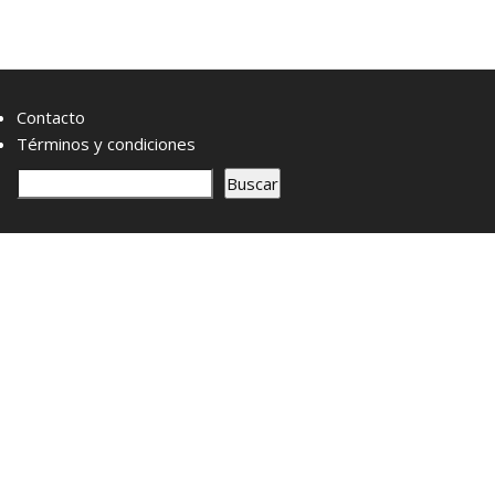
Contacto
Términos y condiciones
B
Buscar
u
s
c
a
r