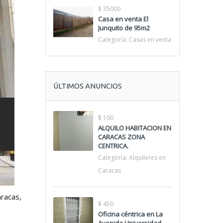
$ 35000
Casa en venta El
Junquito de 95m2
Categoría:
Casas en venta
ÚLTIMOS ANUNCIOS
$ 100
ALQUILO HABITACION EN
CARACAS ZONA
CENTRICA.
Categoría:
Alquileres en
Caracas
aracas,
$ 450
Oficina céntrica en La