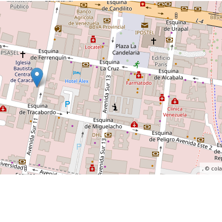
, ©
col