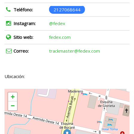
Teléfono:
2127068644
Instagram:
@fedex
Sitio web:
fedex.com
Correo:
trackmaster@fedex.com
Ubicación:
+
−