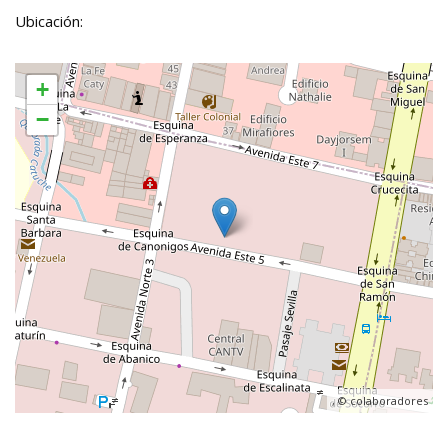
Ubicación:
+
−
, ©
colaboradores