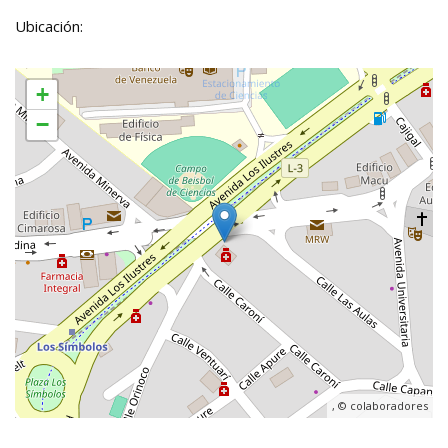
Ubicación:
+
−
, ©
colaboradores