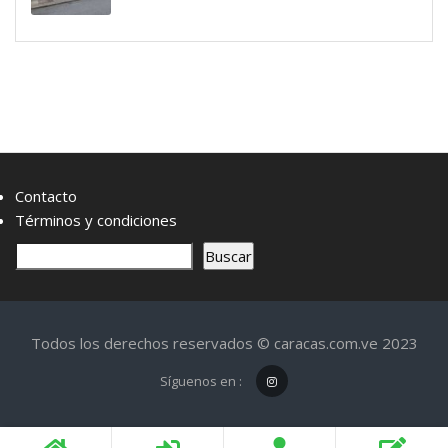
Contacto
Términos y condiciones
B
Buscar
u
s
c
Todos los derechos reservados © caracas.com.ve 2023
a
r
Síguenos en :