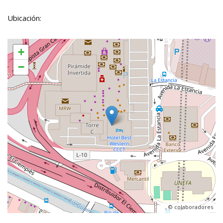
Ubicación:
+
−
, ©
colaboradores