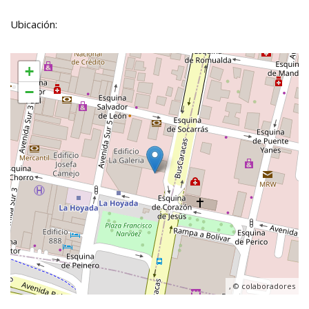
Ubicación:
+
−
, ©
colaboradores