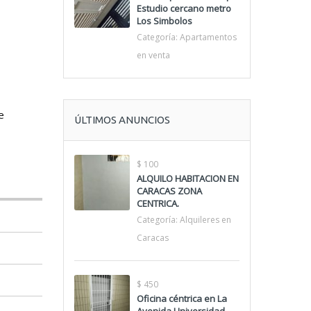
Estudio cercano metro
Los Simbolos
Categoría:
Apartamentos
en venta
e
ÚLTIMOS ANUNCIOS
$ 100
ALQUILO HABITACION EN
CARACAS ZONA
CENTRICA.
Categoría:
Alquileres en
Caracas
$ 450
Oficina céntrica en La