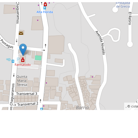
, ©
col