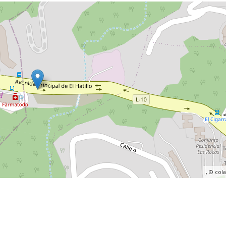
, ©
col