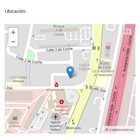
Ubicación:
+
−
, ©
colaboradores