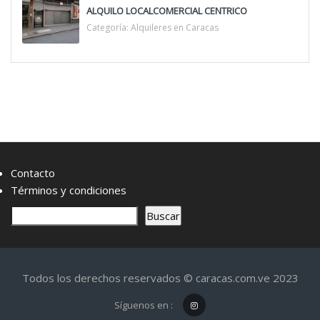
ALQUILO LOCALCOMERCIAL CENTRICO
Categoría:
Alquileres en Caracas
Contacto
Términos y condiciones
B
Buscar
u
s
c
Todos los derechos reservados © caracas.com.ve 2023
a
r
Síguenos en :