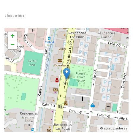
Ubicación:
+
−
, ©
colaboradores