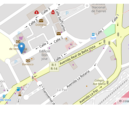
, ©
col