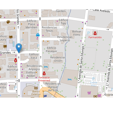
, ©
col