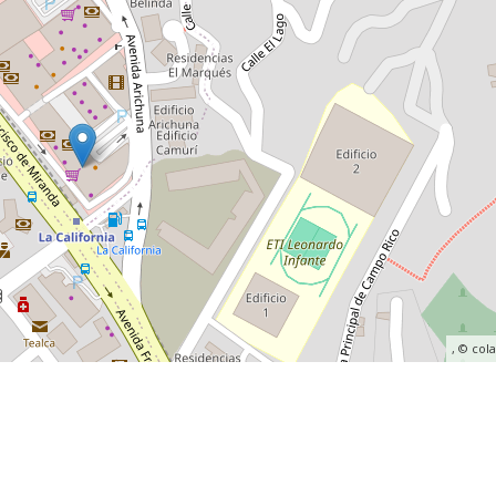
, ©
col