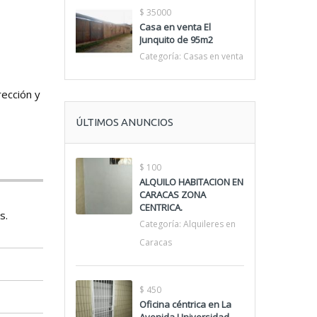
$ 35000
Casa en venta El
Junquito de 95m2
Categoría:
Casas en venta
rección y
ÚLTIMOS ANUNCIOS
$ 100
ALQUILO HABITACION EN
CARACAS ZONA
CENTRICA.
s.
Categoría:
Alquileres en
Caracas
$ 450
Oficina céntrica en La