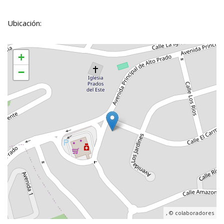
Ubicación:
+
−
, ©
colaboradores