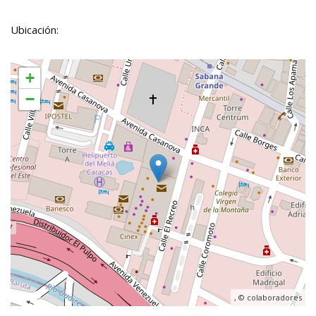
Ubicación:
+
−
, ©
colaboradores