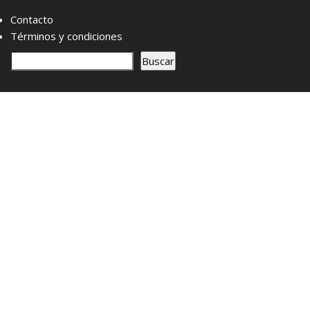
Contacto
Términos y condiciones
B
Buscar
u
s
c
a
r