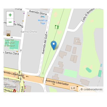
+
−
, ©
colaboradores