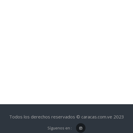
Todos los derechos reservados © caracas.com.ve 2023
Síguenos en :