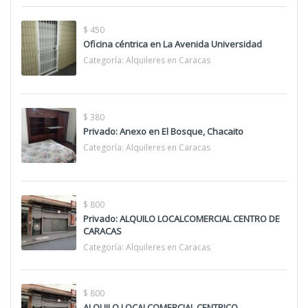
$ 450
Oficina céntrica en La Avenida Universidad
Categoría:
Alquileres en Caracas
$ 380
Privado: Anexo en El Bosque, Chacaito
Categoría:
Alquileres en Caracas
$ 800
Privado: ALQUILO LOCALCOMERCIAL CENTRO DE
CARACAS
Categoría:
Alquileres en Caracas
$ 800
ALQUILO LOCALCOMERCIAL CENTRICO