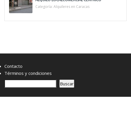
Categoría:
Alquileres en Caracas
Contacto
Términos y condiciones
B
Buscar
u
s
c
a
r