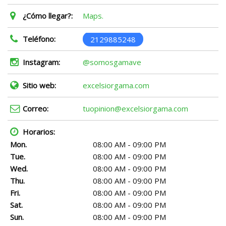
¿Cómo llegar?:
Maps.
Teléfono:
2129885248
Instagram:
@somosgamave
Sitio web:
excelsiorgama.com
Correo:
tuopinion@excelsiorgama.com
Horarios:
Mon.
08:00 AM - 09:00 PM
Tue.
08:00 AM - 09:00 PM
Wed.
08:00 AM - 09:00 PM
Thu.
08:00 AM - 09:00 PM
Fri.
08:00 AM - 09:00 PM
Sat.
08:00 AM - 09:00 PM
Sun.
08:00 AM - 09:00 PM